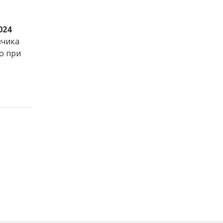
024
зчика
о при