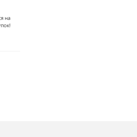
я на
пок!