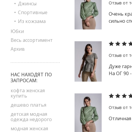
Джинсы
Спортивные
Очень кра
сильно сп
Из кожзама
Юбки
Весь ассортимент
Архив
Дуже гарн
На ОГ 90 -
НАС НАХОДЯТ ПО
ЗАПРОСАМ:
кофта женская
купить
дешево платья
детская модная
Отличная
одежда недорого
модная женская