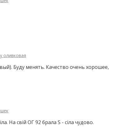
ошек
зу оливковая
овый). Буду менять. Качество очень хорошее,
ошек
. На свій ОГ 92 брала S - сіла чудово.