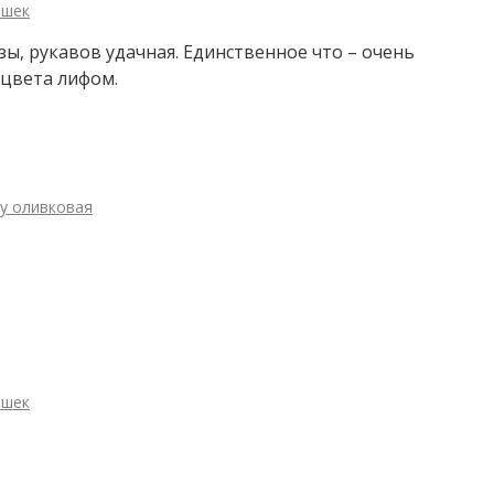
ошек
зы, рукавов удачная. Единственное что – очень
 цвета лифом.
зу оливковая
ошек