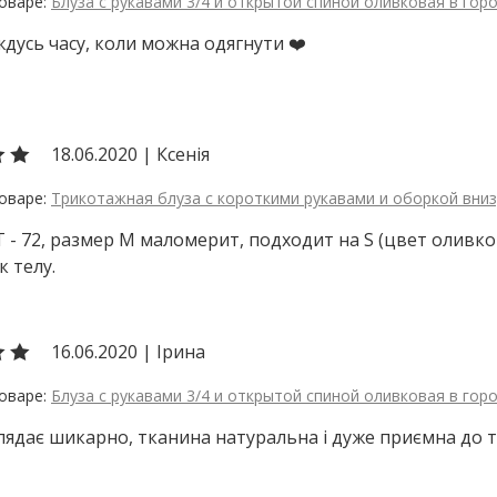
Блуза с рукавами 3/4 и открытой спиной оливковая в гор
ждусь часу, коли можна одягнути ❤️
18.06.2020
|
Ксенія
Трикотажная блуза с короткими рукавами и оборкой вни
ОТ - 72, размер М маломерит, подходит на S (цвет оливк
к телу.
16.06.2020
|
Ірина
Блуза с рукавами 3/4 и открытой спиной оливковая в гор
лядає шикарно, тканина натуральна і дуже приємна до тіла