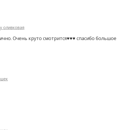
зу оливковая
ично. Очень круто смотрится♥️♥️♥️ спасибо большое
ошек