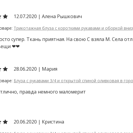
12.07.2020
|
Алена Рышкович
Трикотажная блуза с короткими рукавами и оборкой вни
осто супер. Ткань приятная. На свою С взяла М. Села отл
 вещи ❤❤
28.06.2020
|
Мария
Блуза с рукавами 3/4 и открытой спиной оливковая в гор
тлично, правда немного маломерит
20.06.2020
|
Кристина