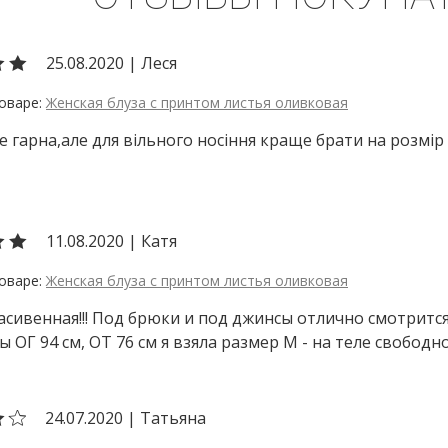
25.08.2020
|
Леся
Женская блуза с принтом листья оливковая
е гарна,але для вільного носіння краще брати на розмір 
11.08.2020
|
Катя
Женская блуза с принтом листья оливковая
асивенная!!! Под брюки и под джинсы отлично смотрится
 ОГ 94 см, ОТ 76 см я взяла размер М - на теле свободно
24.07.2020
|
Татьяна