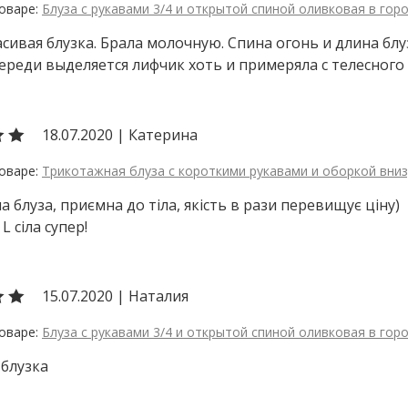
Блуза с рукавами 3/4 и открытой спиной оливковая в гор
сивая блузка. Брала молочную. Спина огонь и длина блу
ереди выделяется лифчик хоть и примеряла с телесного
18.07.2020
|
Катерина
Трикотажная блуза с короткими рукавами и оборкой вни
а блуза, приємна до тіла, якість в рази перевищує ціну)
 L сіла супер!
15.07.2020
|
Наталия
Блуза с рукавами 3/4 и открытой спиной оливковая в гор
 блузка