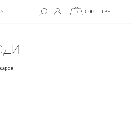
A
0.00
ГРН
0
ОДИ
оваров