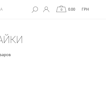
A
0.00
ГРН
0
АЙКИ
оваров