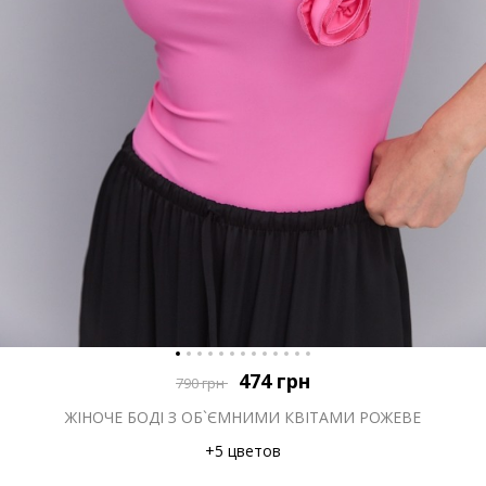
474
грн
790
грн
ЖІНОЧЕ БОДІ З ОБ`ЄМНИМИ КВІТАМИ РОЖЕВЕ
+5 цветов