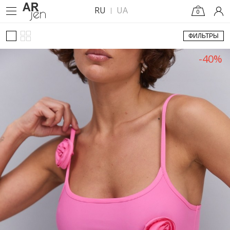
RU
UA
0
ФИЛЬТРЫ
-40%