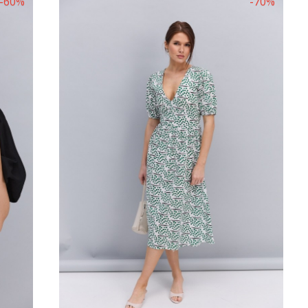
-60%
-70%