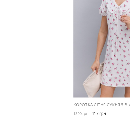
417
грн
1390
грн