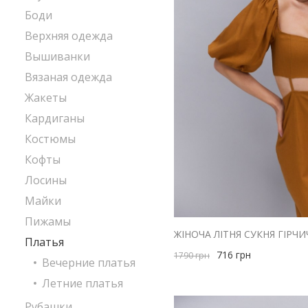
Боди
Верхняя одежда
Вышиванки
Вязаная одежда
Жакеты
Кардиганы
Костюмы
Кофты
Лосины
Майки
Пижамы
Платья
716
грн
1790
грн
Вечерние платья
Летние платья
Рубашки