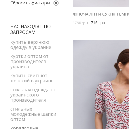
M
Сбросить фильтры
белый
M-L
бирюзовый
S
716
грн
1790
грн
бордовый
НАС НАХОДЯТ ПО
S-M
ЗАПРОСАМ:
голубой
XL
желтый
купить верхнюю
XS-S
одежду в украине
зеленый
size1
куртки оптом от
коралловый
производителя
украина
коричневый
купить свитшот
красный
женский в украине
малиновый
стильная одежда от
мята
украинского
производителя
оливковый
стильные
оранжевый
молодежные шапки
оптом
персиковый
коралловые
розовый