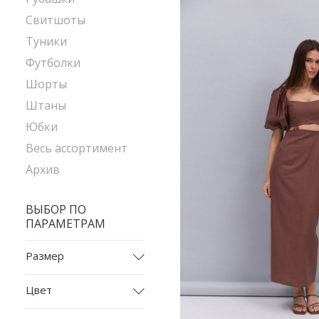
Свитшоты
Туники
Футболки
Шорты
Штаны
Юбки
Весь ассортимент
Архив
ВЫБОР ПО
ПАРАМЕТРАМ
Размер
L
Цвет
L-XL
бежевый