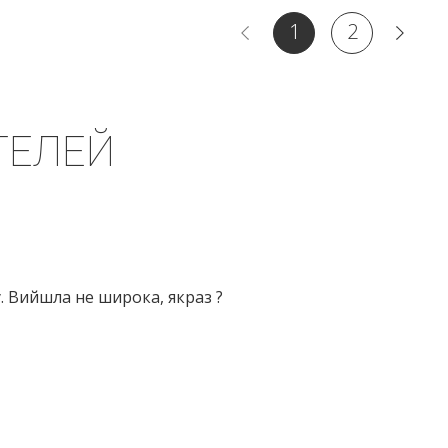
1
2
ТЕЛЕЙ
у. Вийшла не широка, якраз ?