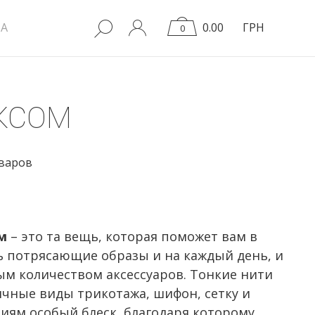
A
0.00
ГРН
0
КСОМ
оваров
м
– это та вещь, которая поможет вам в
 потрясающие образы и на каждый день, и
ым количеством аксессуаров. Тонкие нити
ичные виды трикотажа, шифон, сетку и
лиям особый блеск, благодаря которому