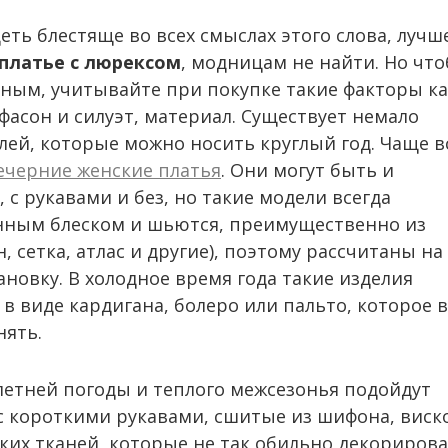
еть блестяще во всех смыслах этого слова, лучш
 платье с люрексом
, модницам не найти. Но чт
ным, учитывайте при покупке такие факторы ка
фасон и силуэт, материал. Существует немало
ей, которые можно носить круглый год. Чаще в
ечерние женские платья
. Они могут быть и
 с рукавами и без, но такие модели всегда
ным блеском и шьются, преимущественно из
, сетка, атлас и другие), поэтому рассчитаны на
новку. В холодное время года такие изделия
в виде кардигана, болеро или пальто, которое в
ять.
летней погоды и теплого межсезонья подойдут
 короткими рукавами, сшитые из шифона, виск
гких тканей, которые не так обильно декориров