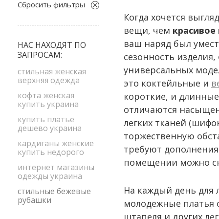
S
Сбросить фильтры
бордовый
Когда хочется выгляд
XL
розовый
вещи, чем
красивое
XS
серый
ваш наряд был умест
НАС НАХОДЯТ ПО
ЗАПРОСАМ:
синий
сезонность изделия, 
универсальных модел
черный
стильная женская
верхняя одежда
это коктейльные и
в
кофта женская
короткие, и длинные,
купить украина
отличаются насыщен
купить платье
легких тканей (шифон
дешево украина
торжественную обста
кардиганы женские
требуют дополнения 
купить недорого
помещении можно сн
интернет магазины
одежды украина
На каждый день для 
стильные бежевые
рубашки
молодежные платья с
штапеля и других ле