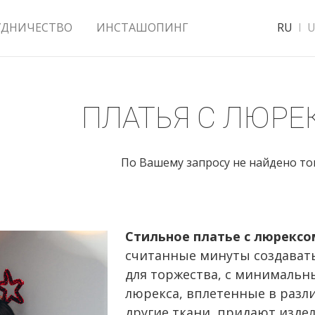
УДНИЧЕСТВО
ИНСТАШОПИНГ
RU
U
ПЛАТЬЯ С ЛЮРЕ
По Вашему запросу не найдено т
Стильное платье с люрексо
считанные минуты создавать
для торжества, с минимальн
люрекса, вплетенные в разл
другие ткани, придают изде