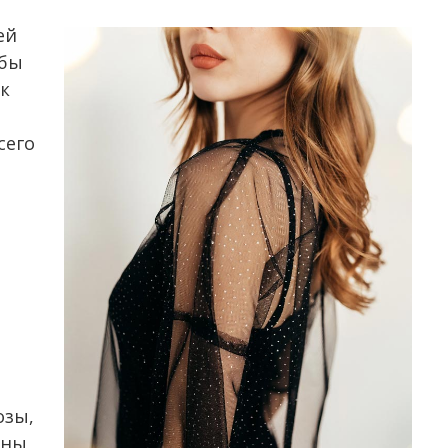
ей
обы
к
сего
озы,
аны