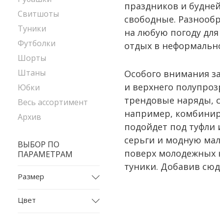
праздников и будней
Свитшоты
свободные. Разнообр
Туники
на любую погоду для
Футболки
отдых в неформально
Шорты
Штаны
Особого внимания за
и верхнего полупроз
Юбки
трендовые наряды, со
Весь ассортимент
например, комбинир
Архив
подойдет под туфли 
серьги и модную мал
ВЫБОР ПО
поверх молодежных к
ПАРАМЕТРАМ
туники. Добавив сюд
Размер
L
Цвет
M
белый