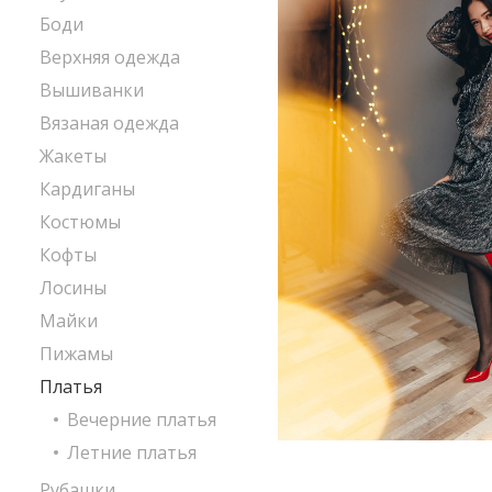
Боди
Верхняя одежда
Вышиванки
Вязаная одежда
Жакеты
Кардиганы
Костюмы
Кофты
Лосины
Майки
Пижамы
Платья
Вечерние платья
Летние платья
Рубашки