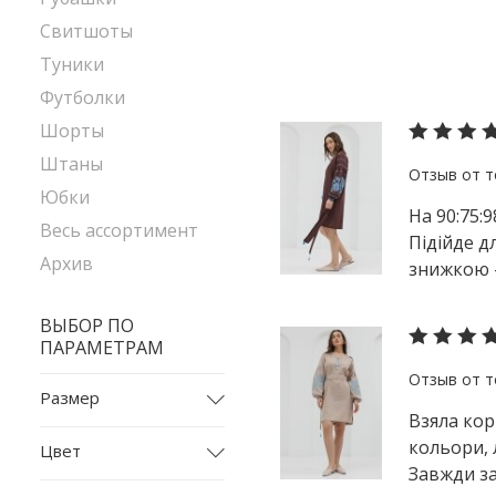
Свитшоты
Туники
Футболки
Шорты
Штаны
Юбки
На 90:75:
Весь ассортимент
Підійде д
Архив
знижкою -
ВЫБОР ПО
ПАРАМЕТРАМ
Размер
Взяла кор
L
кольори, 
Цвет
L-XL
Завжди за
бежевый