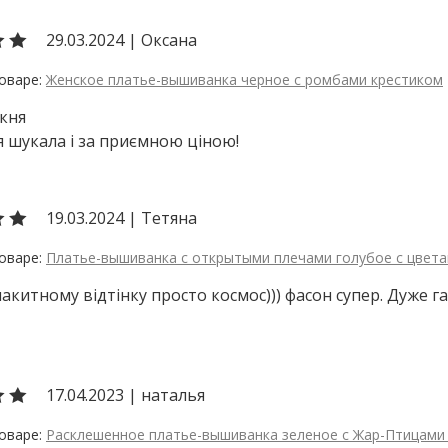
29.03.2024
|
Оксана
Женское платье-вышиванка черное с ромбами крестиком
кня
 я шукала і за приємною ціною!
19.03.2024
|
Тетяна
Платье-вышиванка с открытыми плечами голубое с цвет
лакитному відтінку просто космос))) фасон супер. Дуже га
17.04.2023
|
наталья
Расклешенное платье-вышиванка зеленое с Жар-Птицами 