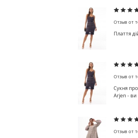
Плаття ді
Сукня про
Arjen - ви