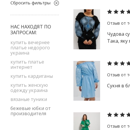
M
Сбросить фильтры
белый
S
бордовый
S-M
голубой
НАС НАХОДЯТ ПО
size1
ЗАПРОСАМ:
желтый
Чудова су
Така, яку
зеленый
купить вечернее
платье недорого
коралловый
украина
коричневый
купить платье
интернет
красный
купить кардиганы
малиновый
купить женскую
Сукня в б
оливковый
одежду украина
оранжевый
вязаные туники
персиковый
бежевые юбки от
розовый
производителя
салатовый
серый