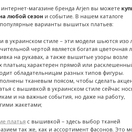
 интернет-магазине бренда Arjen вы можете
куп
на любой сезон
и событие. В нашем каталоге
 популярные варианты вышитых платьев:
 в украинском стиле – эти модели шьются изо 
ичительной чертой является богатая цветочная 
вка на рукавах, а также вышитые узоры возле
их платьиц характерен прямой или расклешенны
ходит обладательницам разных типов фигуры.
ополнены тканевым поясом, чтобы сделать акце
атья с вышивкой в украинском стиле сейчас нос
икам и на важные события, но даже на работу,
гими жакетами;
ие платья
с вышивкой – здесь выбор тканей
азием так же, как и ассортимент фасонов. Это м