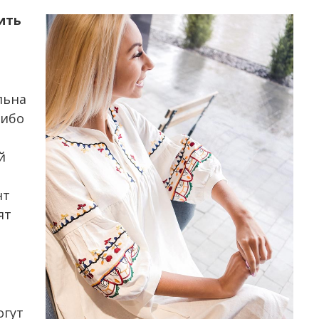
ить
льна
либо
й
нт
ят
огут