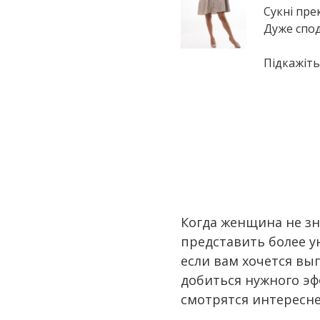
Сукні прек
Дуже спод
Підкажіть
Когда женщина не зн
представить более у
если вам хочется вы
добиться нужного эф
смотрятся интересн