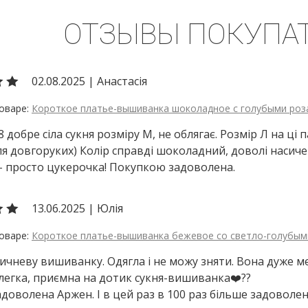
ОТЗЫВЫ ПОКУПА
02.08.2025
|
Анастасія
Короткое платье-вышиванка шоколадное с голубыми роза
98 добре сіла сукня розміру М, не облягає. Розмір Л на ц
ля довгоруких) Колір справді шоколадний, доволі насичен
 просто цукерочка! Покупкою задоволена.
13.06.2025
|
Юлія
Короткое платье-вышиванка бежевое со светло-голубыми
ичневу вишиванку. Одягла і не можу зняти. Вона дуже мені
легка, приємна на дотик сукня-вишиванка❤️??
доволена Аржен. І в цей раз в 100 раз більше задоволен