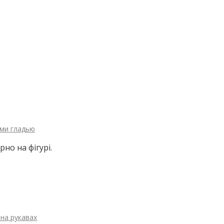
ами гладью
рно на фігурі.
на рукавах