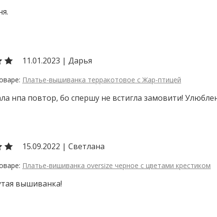
ня.
11.01.2023
|
Дарья
Платье-вышиванка терракотовое с Жар-птицей
ла нпа повтор, бо спершу не встигла замовити! Улюблен
15.09.2022
|
Светлана
Платье-вишиванка oversize черное с цветами крестиком
утая вышиванка!