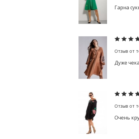
Гарна сук
синий
фиолетовый
черный
Дуже чека
Очень кр