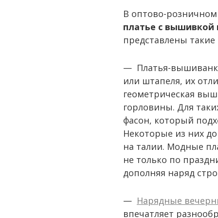
В оптово-розничном
платье с вышивкой 
представлены такие
— Платья-вышиванки
или штапеля, их отл
геометрическая выши
горловины. Для так
фасон, который под
Некоторые из них д
на талии. Модные пл
не только по праздн
дополняя наряд стро
—
Нарядные вечерн
впечатляет разнообр