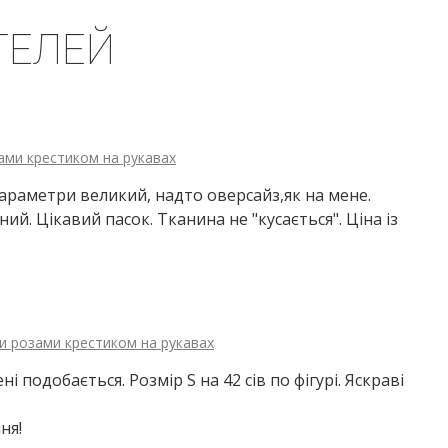
ТЕЛЕЙ
ми крестиком на рукавах
і параметри великий, надто оверсайз,як на мене.
ий. Цікавий пасок. Тканина не "кусається". Ціна із
 розами крестиком на рукавах
 подобається. Розмір S на 42 сів по фігурі. Яскраві
ня!