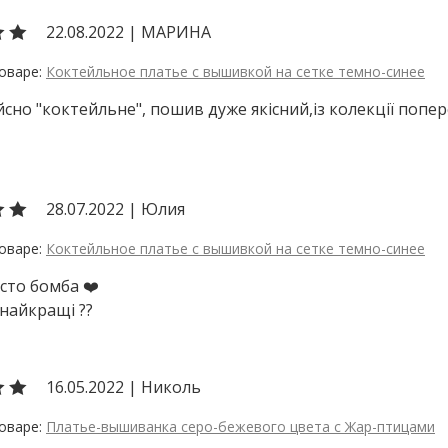
22.08.2022
|
МАРИНА
Коктейльное платье с вышивкой на сетке темно-синее
йсно "коктейльне", пошив дуже якісний,із колекції попер
28.07.2022
|
Юлия
Коктейльное платье с вышивкой на сетке темно-синее
сто бомба ❤️
 найкращі ??
16.05.2022
|
Николь
Платье-вышиванка серо-бежевого цвета с Жар-птицами