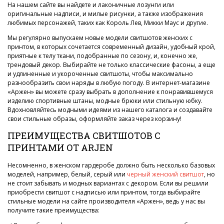
На нашем сайте вы найдете и лаконичные лозунги или
оригинальные надписи, и милые рисунки, а также изображения
любимых персонажей, таких как Король Лев, Микки Маус и другие.
Мы регулярно выпускаем новые модели свитшотов женских с
принтом, в которых сочетается современный дизайн, удобный крой,
приятные к телу ткани, подобранные по сезону, и, конечно же,
трендовый декор. Выбирайте не только классические фасоны, а еще
и удлиненные и укороченные свитшоты, чтобы максимально
разнообразить свои наряды в любую погоду. В интернет-магазине
«Аржен» вы можете сразу выбрать в дополнение к понравившемуся
изделию спортивные штаны, модные брюки или стильную юбку.
Вдохновляйтесь модными идеями из нашего каталога и создавайте
свои стильные образы, оформляйте заказ через корзину!
ПРЕИМУЩЕСТВА СВИТШОТОВ С
ПРИНТАМИ ОТ ARJEN
Несомненно, в женском гардеробе должно быть несколько базовых
моделей, например, белый, серый или
черный женский свитшот
, но
не стоит забывать и модных вариантах с декором. Если вы решили
приобрести свитшот с надписью или принтом, тогда выбирайте
стильные модели на сайте производителя «Аржен», ведь у нас вы
получите такие преимущества: