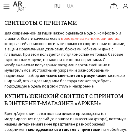
RU
UA
0
СВИТШОТЫ С ПРИНТАМИ
Для современной девушки важно одеваться модно, комфортно и
стильно. Все эти качества есть в
молодежных женских свитшотах
,
которые сейчас можно носить не только со спортивными штанами,
а еще и с различными джинсами, брюками, юбками и даже с
платьями. При этом пользуются популярностью не только базовые
однотонные модели, но также и свитшоты с принтами. С
изображениями популярных звезд или персонажей кино и
мультфильмов, абстрактными узорами и разнообразными
надписями – выбор
женских свитшотов с рисунками
настолько
широкий, что каждая модница без труда сможет подобрать
подходящую модель под свой стиль и настроение.
КУПИТЬ ЖЕНСКИЙ СВИТШОТ С ПРИНТОМ
В ИНТЕРНЕТ-МАГАЗИНЕ «АРЖЕН»
Бренд Arjen отличается полным циклом производства (от
моделирования изделий до пошива и нанесения декора), поэтому в
нашем интернет-магазине представлен разнообразный
ассортимент
молодежных свитшотов с принтами
на любой вкус.