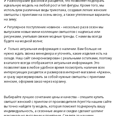
✔ Разнообразие фасонов и расцветок, что позволяет подобрать
идеальную модель на любой рост и тип фигуры. Кроме того, мы
используем различные виды трикотажа, создавая легкие женские
свитшоты с принтами на осень-весну, а также утепленные варианты
на зиму;
✔ Регулярное поступление новинок – несколько раз в сезон мы
выпускаем новые мини-коллекции свитшотов с надписью или
рисунками, учитывая свежие модные тренды. С нами вы всегда
будете на модной волне;
✔ Только актуальная информация о наличии. Вам больше не
нужно ждать звонка менеджера и уточнять, какие изделия есть на
складе. Наш сайт синхронизирован с реальными остатками, поэтому
в каталоге всегда отображается актуальная информация. Это
позволяет вам в любое удобное время посмотреть наличие всех
интересующих расцветок и размеров в интернет-магазине «Аржен»,
и сразу зарезервировать за собой нужные свитшоты с принтами
женские, оформив заказ через корзину.
Выбирайте лучшее сочетание цены и качества – спешите купить
свитшот женский с принтом от производителя Arjen! На нашем сайте
вы точно найдете ту модель, которая поможет подчеркнуть вашу
индивидуальность, а сезонные акции и скидки сделают шопинг
максимально выгодным и приятным. Следите за нашими