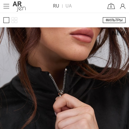
RU
UA
0
ФИЛЬТРЫ
NEW