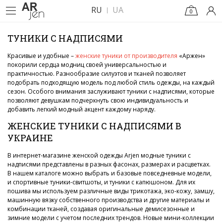
RU
UA
0
ТУНИКИ С НАДПИСЯМИ
Красивые и удобные –
женские туники от производителя
«Аржен»
покорили сердца модниц своей универсальностью и
практичностью. Разнообразие силуэтов и тканей позволяет
подобрать подходящую модель под любой стиль одежды, на каждый
сезон. Особого внимания заслуживают туники с надписями, которые
позволяют девушкам подчеркнуть свою индивидуальность и
добавить легкий модный акцент каждому наряду.
ЖЕНСКИЕ ТУНИКИ С НАДПИСЯМИ В
УКРАИНЕ
В интернет-магазине женской одежды Arjen модные туники с
надписями представлены в разных фасонах, размерах и расцветках.
В нашем каталоге можно выбрать и базовые повседневные модели,
и спортивные туники-свитшоты, и туники с капюшоном. Для их
пошива мы используем различные виды трикотажа, эко-кожу, замшу,
машинную вязку собственного производства и другие материалы и
комбинации тканей, создавая оригинальные демисезонные и
зимние модели с учетом последних трендов. Новые мини-коллекции