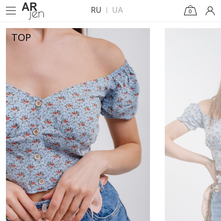
RU
UA
0
TOP