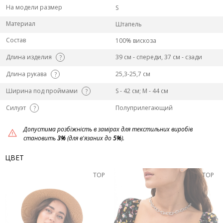
На модели размер
S
Материал
Штапель
Состав
100% вискоза
Длина изделия
39 см - спереди, 37 см - сзади
?
Длина рукава
25,3-25,7 см
?
Ширина под проймами
S - 42 см; M - 44 см
?
Силуэт
Полуприлегающий
?
Допустима розбіжність в замірах для текстильних виробів
становить
3%
(для в'язаних до
5%
).
ЦВЕТ
TOP
TOP