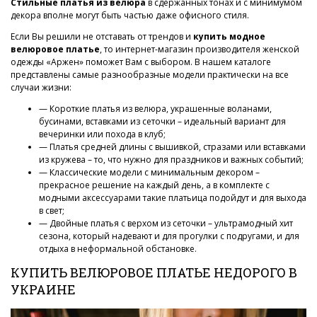
Стильные платья из велюра
в сдержанных тонах и с минимумом
декора вполне могут быть частью даже офисного стиля.
Если Вы решили не отставать от трендов и
купить модное
велюровое платье
, то интернет-магазин производителя женской
одежды «Аржен» поможет Вам с выбором. В нашем каталоге
представлены самые разнообразные модели практически на все
случаи жизни:
— Короткие платья из велюра, украшенные воланами,
бусинами, вставками из сеточки – идеальный вариант для
вечеринки или похода в клуб;
— Платья средней длины с вышивкой, стразами или вставками
из кружева – то, что нужно для праздников и важных событий;
— Классические модели с минимальным декором –
прекрасное решение на каждый день, а в комплекте с
модными аксессуарами такие платьица подойдут и для выхода
в свет;
— Двойные платья с верхом из сеточки – ультрамодный хит
сезона, который надевают и для прогулки с подругами, и для
отдыха в неформальной обстановке.
КУПИТЬ ВЕЛЮРОВОЕ ПЛАТЬЕ НЕДОРОГО В
УКРАИНЕ