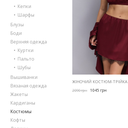
Кепки
Шарфы
Блузы
Боди
Верхняя одежда
Куртки
Пальто
Шубы
Вышиванки
Вязаная одежда
1045
грн
2090
грн
Жакеты
Кардиганы
Костюмы
Кофты