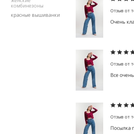
женские
комбинезоны
красные вышиванки
Очень кла
Все очень
Посылка п