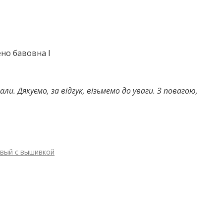
но бавовна І
и. Дякуємо, за відгук, візьмемо до уваги. З повагою,
овый с вышивкой