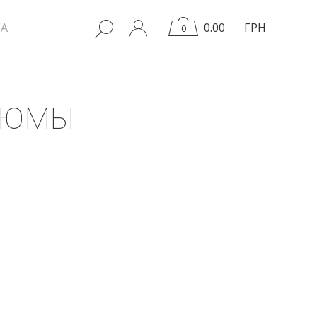
A
0.00
ГРН
0
ТЮМЫ