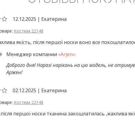
12.12.2025
|
Екатерина
Костюм 22148
хлива якість, після першої носки воно все покошлатило
Доброго дня! Наразі нарікань на цю модель, не отримувал
Аржен!
02.12.2025
|
Екатерина
Костюм 22148
,після першої носки тканина закошлатилась ,жахлива які