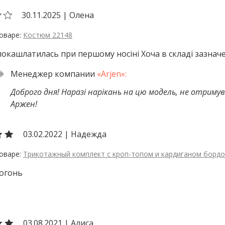
30.11.2025
|
Олена
Костюм 22148
окашлатилась при першому носіні Хоча в складі зазначе
Доброго дня! Наразі нарікань на цю модель, не отримувал
Аржен!
03.02.2022
|
Надежда
Трикотажный комплект с кроп-топом и кардиганом борд
 огонь
03.08.2021
|
Алиса