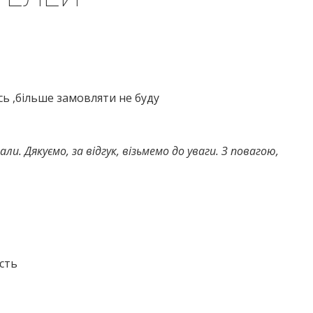
сь ,більше замовляти не буду
и. Дякуємо, за відгук, візьмемо до уваги. З повагою,
сть