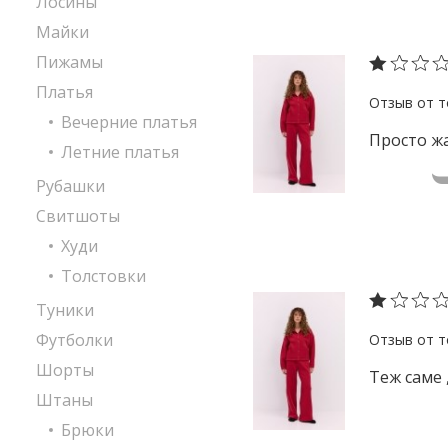
Лосины
Майки
Пижамы
Платья
Вечерние платья
Просто жа
Летние платья
Рубашки
Свитшоты
Худи
Толстовки
Туники
Футболки
Шорты
Теж саме 
Штаны
Брюки