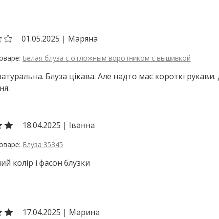
01.05.2025
|
Маряна
Белая блуза с отложным воротником с вышивкой
атуральна. Блуза цікава. Але надто має короткі рукави.
ня.
18.04.2025
|
Іванна
Блуза 35345
ий колір і фасон блузки
17.04.2025
|
Марина