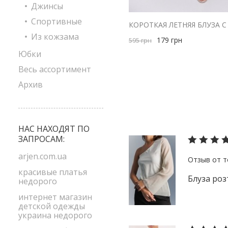
Джинсы
Спортивные
Из кожзама
179
грн
595
грн
Юбки
Весь ассортимент
Архив
НАС НАХОДЯТ ПО
ЗАПРОСАМ:
arjen.com.ua
красивые платья
Блуза роз
недорого
интернет магазин
детской одежды
украина недорого