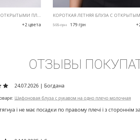
КОРОТКАЯ ЛЕТНЯЯ БЛУЗА С ОТКРЫТЫМИ ПЛЕЧАМИ БЕЛАЯ
+2 цвета
179
грн
+
595
грн
ОТЗЫВЫ ПОКУПА
24.07.2026
|
Богдана
Шифоновая блуза с рукавом на одно плечо молочная
тягнуа і не має посадки по правому плечі і з стороннім з