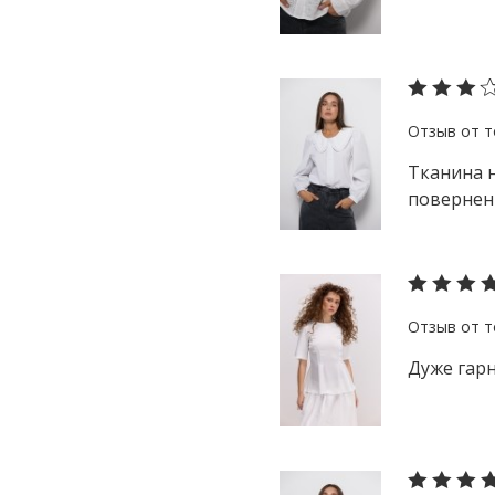
Тканина н
повернен
Дуже гарн