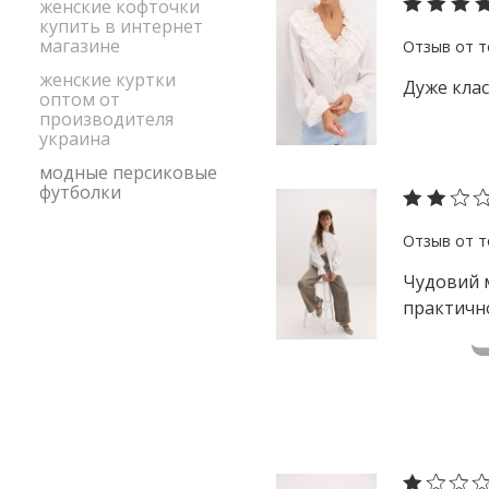
женские кофточки
купить в интернет
магазине
женские куртки
Дуже класн
оптом от
производителя
украина
модные персиковые
футболки
Чудовий ма
практично