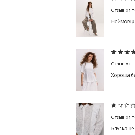
Неймовірн
Хороша бл
Блузка не