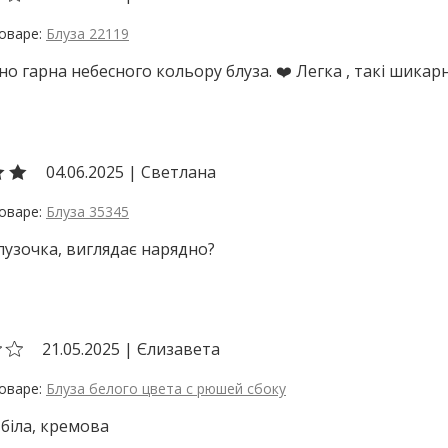
Блуза 22119
о гарна небесного кольору блуза. ❤️ Легка , такі шикарні 
04.06.2025
|
Светлана
Блуза 35345
узочка, виглядає нарядно?
21.05.2025
|
Єлизавета
Блуза белого цвета с рюшей сбоку
 біла, кремова