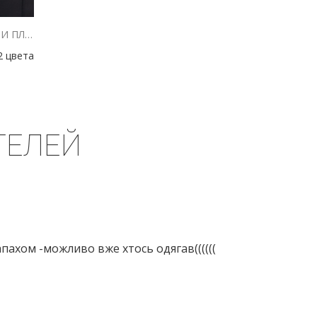
КОРОТКАЯ ЛЕТНЯЯ БЛУЗА С ОТКРЫТЫМИ ПЛЕЧАМИ МОЛОЧНАЯ
2 цвета
ТЕЛЕЙ
апахом -можливо вже хтось одягав((((((