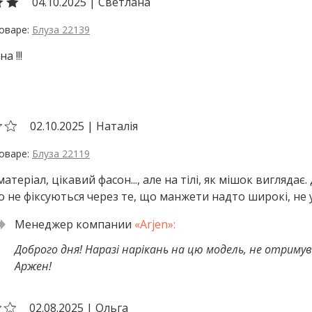
04.10.2025
|
Светлана
Блуза 22139
а !!!
02.10.2025
|
Наталія
Блуза 22119
теріал, цікавий фасон..., але на тілі, як мішок виглядає.
 не фіксуються через те, що манжети надто широкі, не 
Доброго дня! Наразі нарікань на цю модель, не отримувал
Аржен!
02.08.2025
|
Ольга