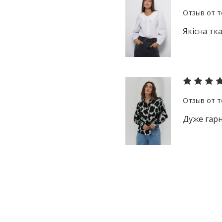
Якісна тк
Дуже гарн