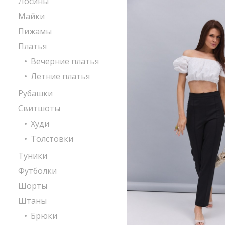
Лосины
Майки
Пижамы
Платья
Вечерние платья
Летние платья
Рубашки
Свитшоты
Худи
Толстовки
Туники
Футболки
Шорты
Штаны
Брюки