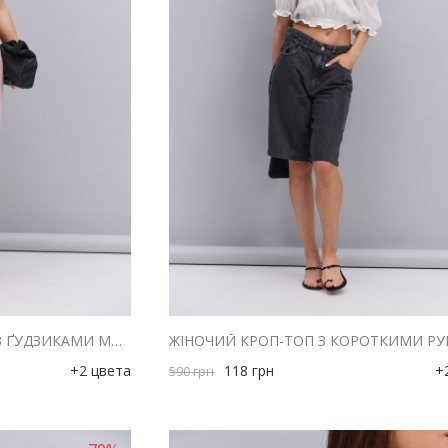
ЖІНОЧИЙ КОРОТКИЙ ТОП З ҐУДЗИКАМИ МОЛОЧНИЙ З ЧЕРВОНИМ КВІТКОВИМ ВІЗЕРУНКОМ
+2 цвета
118
грн
+
590
грн