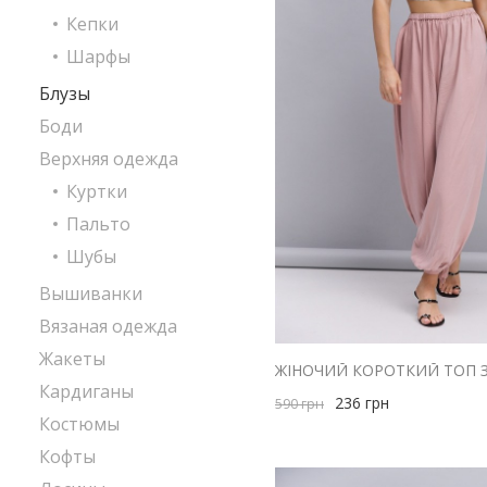
Кепки
Шарфы
Блузы
Боди
Верхняя одежда
Куртки
Пальто
Шубы
Вышиванки
Вязаная одежда
Жакеты
Кардиганы
236
грн
590
грн
Костюмы
Кофты