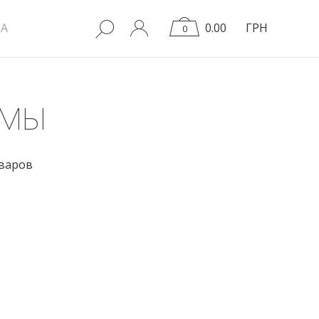
A
0.00
ГРН
0
ЮМЫ
оваров