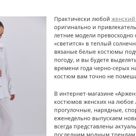
Практически любой
женский
оригинально и привлекательн
летние модели превосходно 
«светится» в теплый солнеч
вязаные белые костюмы под
погоду, и вы будете выделят
времени года черно-серых н
костюм вам точно не помеша
В интернет-магазине «Аржен
костюмов женских на любое 
прогулочные, нарядные, сп
еженедельно выпускаем новые
всегда представлены актуал
последним модным трендам.