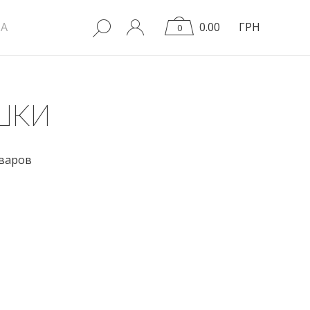
A
0.00
ГРН
0
ШКИ
оваров