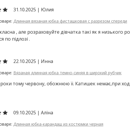
31.10.2025
|
Юлия
Длинная вязаная юбка фисташковая с разрезом спереди
класна , але розраховуйте дівчатка такі як я низького ро
я по підлозі .
22.10.2025
|
Инна
Вязаная длинная юбка темно-синяя в широкий рубчик
 роки тому червону, обожнюю її. Катишек немає,при ходь
09.10.2025
|
Аліна
Длинная юбка-карандаш из костюмки черная