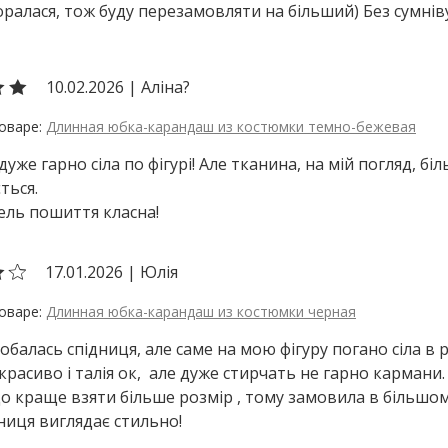
оралася, тож буду перезамовляти на більший) Без сумніву -
10.02.2026
|
Аліна?
Длинная юбка-карандаш из костюмки темно-бежевая
дуже гарно сіла по фігурі! Але тканина, на мій погляд, бі
ться.
ель пошиття класна!
17.01.2026
|
Юлія
Длинная юбка-карандаш из костюмки черная
обалась спідниця, але саме на мою фігуру погано сіла в 
 красиво і талія ок, але дуже стирчать не гарно кармани.
 що краще взяти більше розмір , тому замовила в більшом
ниця виглядає стильно!