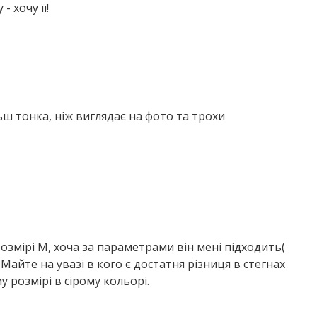
 хочу її!
льш тонка, ніж виглядає на фото та трохи
розмірі М, хоча за параметрами він мені підходить(
 Майте на увазі в кого є достатня різниця в стегнах
у розмірі в сірому кольорі.