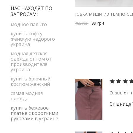
size1
бордовый
НАС НАХОДЯТ ПО
ЗАПРОСАМ:
желтый
99
грн
зеленый
495
грн
модное пальто
коричневый
купить кофту
женскую недорого
красный
украина
малиновый
модная детская
одежда оптом от
оранжевый
производителя
розовый
украина
салатовый
купить брючный
костюм женский
серый
самая модная
синий
одежда
Спідниця 
сиреневый
купить бежевое
платье с короткими
черный
рукавами в украине