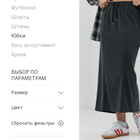
Футболки
Шорты
Штаны
Юбки
Весь ассортимент
Архив
ВЫБОР ПО
ПАРАМЕТРАМ
Размер
L
Цвет
M
бежевый
S
Сбросить фильтры
белый
S-M
бирюзовый