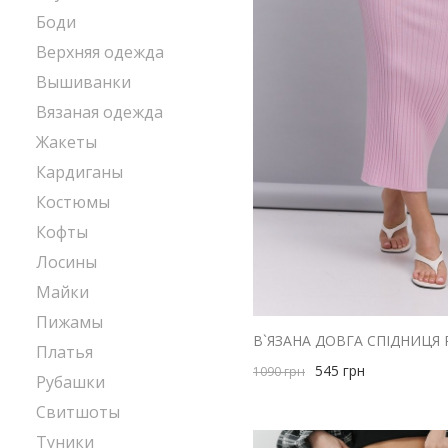
Боди
Верхняя одежда
Вышиванки
Вязаная одежда
Жакеты
Кардиганы
Костюмы
Кофты
Лосины
Майки
Пижамы
Платья
545
грн
1090
грн
Рубашки
Свитшоты
Туники