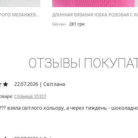
ЮБКА МИДИ ИЗ ТЕМНО-СЕРОГО МЕЛАНЖЕВОГО ТРИКОТАЖА
281
грн
935
грн
ОТЗЫВЫ ПОКУПА
22.07.2026
|
Світлана
Спідниця 35357
??? взяла світлого кольору, а через тиждень - шоколадног