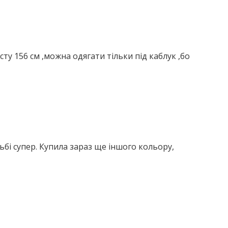
сту 156 см ,можна одягати тільки під каблук ,бо
бі супер. Купила зараз ще іншого кольору,