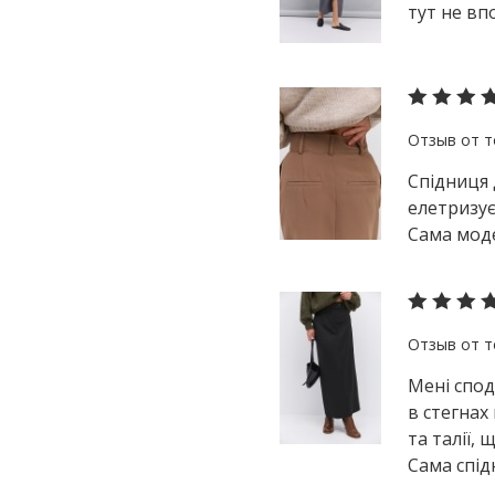
тут не вп
Спідниця 
елетризує
Сама мод
Мені спод
в стегнах
та талії,
Сама спід