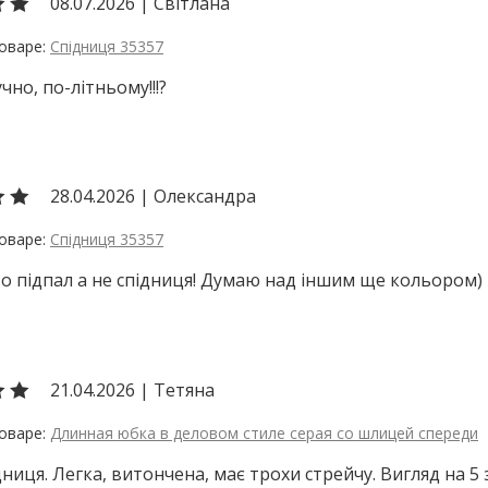
08.07.2026
|
Світлана
Спідниця 35357
чно, по-літньому!!!?
28.04.2026
|
Олександра
Спідниця 35357
То підпал а не спідниця! Думаю над іншим ще кольором)
21.04.2026
|
Тетяна
Длинная юбка в деловом стиле серая со шлицей спереди
дниця. Легка, витончена, має трохи стрейчу. Вигляд на 5 