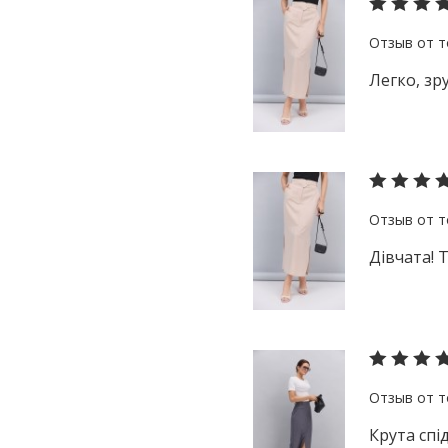
Легко, зру
Дівчата! 
Крута спі