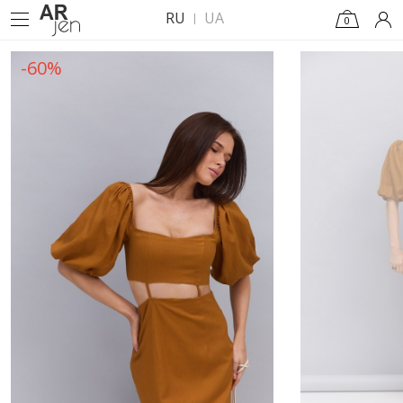
RU
UA
0
-60%