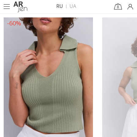
RU
UA
0
-60%