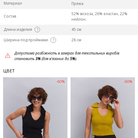
Материал
Пряжа
52% віскоза, 26% еластан, 22%
Состав
нейлон
Длина изделия
45 см
?
Ширина под проймами
28 см
?
Допустима розбіжність в замірах для текстильних виробів
становить
3%
(для в'язаних до
5%
).
ЦВЕТ
-60%
-60%