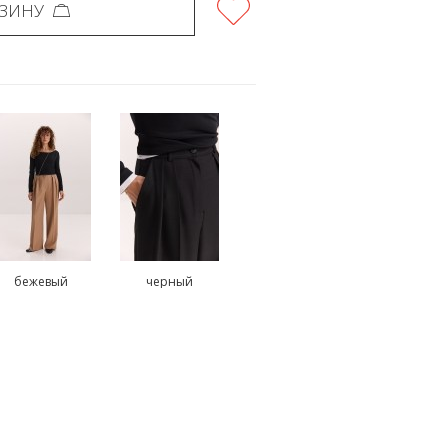
РЗИНУ
бежевый
черный