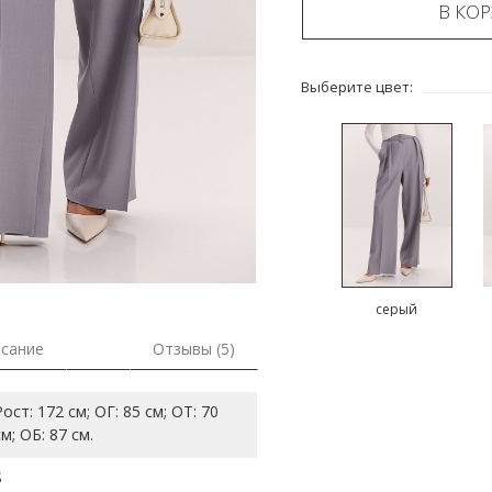
В КО
Выберите цвет:
серый
сание
Отзывы (5)
Рост: 172 см; ОГ: 85 см; ОТ: 70
см; ОБ: 87 см.
S