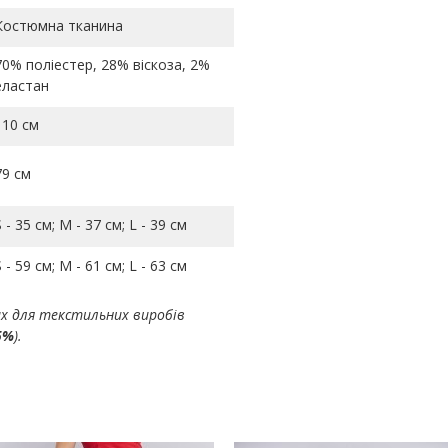
Костюмна тканина
70% поліестер, 28% віскоза, 2%
еластан
110 см
79 см
S - 35 см; M - 37 см; L - 39 см
S - 59 см; M - 61 см; L - 63 см
ах для текстильних виробів
5%
).