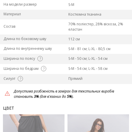
На модели размер
S-M
Материал
Костюмна тканина
70% поліестер, 28% віскоза, 2%
Состав
еластан
Длина по боковому шву
112 см
Длина по внутреннему шву
S-M - 81 см; L-ХL - 80,5 см
Ширина по поясу
S-M - 50 см; L-ХL - 54 см
?
Ширина по бедрам
S-M - 54 см; L-ХL - 58 см
?
Силуэт
Прямий
?
Допустима розбіжність в замірах для текстильних виробів
становить
3%
(для в'язаних до
5%
).
ЦВЕТ