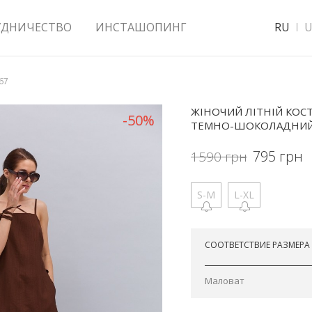
УДНИЧЕСТВО
ИНСТАШОПИНГ
RU
U
67
ЖІНОЧИЙ ЛІТНІЙ КОС
-50%
ТЕМНО-ШОКОЛАДНИ
795
грн
1590
грн
S-M
L-XL
Отправим завтра
СООТВЕТСТВИЕ РАЗМЕРА
Маловат