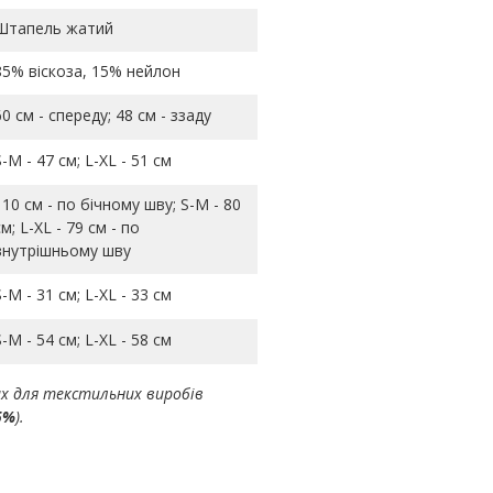
Штапель жатий
85% віскоза, 15% нейлон
60 см - спереду; 48 см - ззаду
S-M - 47 см; L-ХL - 51 см
110 см - по бічному шву; S-M - 80
см; L-ХL - 79 см - по
внутрішньому шву
S-M - 31 см; L-ХL - 33 см
S-M - 54 см; L-ХL - 58 см
ах для текстильних виробів
5%
).