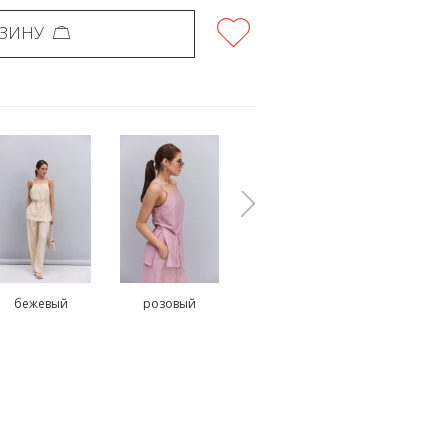
РЗИНУ
бежевый
розовый
оливковый
коричнев