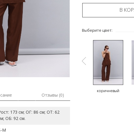
В КО
Выберите цвет:
й
розовый
оливковый
коричневый
сание
Отзывы (0)
Рост: 173 см; ОГ: 86 см; ОТ: 62
см; ОБ: 92 см.
S-M