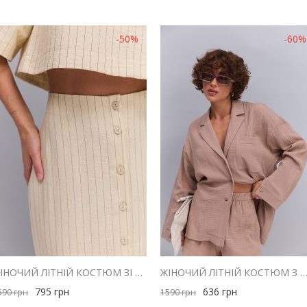
-50%
-60%
ЖІНОЧИЙ ЛІТНІЙ КОСТЮМ ЗІ СПІДНИЦЕЮ І ТОПОМ СВІТЛО-БЕЖЕВИЙ В СМУЖКУ
ЖІНОЧИЙ ЛІТНІЙ КОСТЮМ З ШОРТАМИ ТА СОРОЧКОЮ З МУСЛІНУ ШОКО
795
грн
636
грн
590
грн
1590
грн