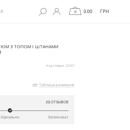
A
0.00
ГРН
0
ТЮМ З ТОПОМ І ШТАНАМИ
Й
Код товара: 22267
Таблица размеров
(0) ОТЗЫВОВ
Идеально
Великоват