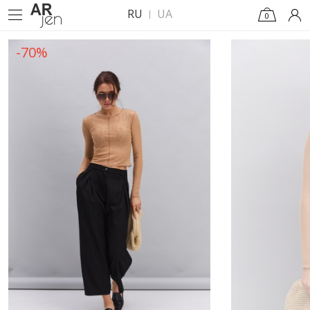
RU
UA
0
-70%