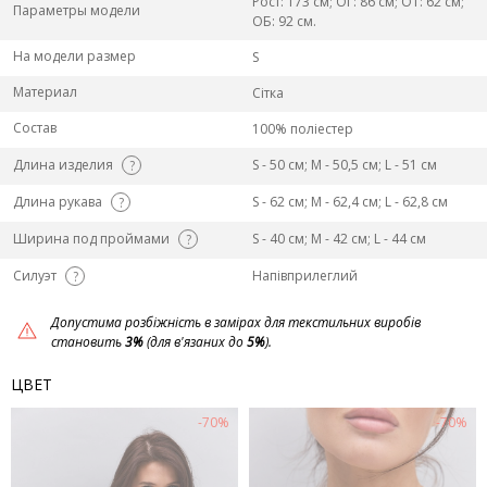
Рост: 173 см; ОГ: 86 см; ОТ: 62 см;
Параметры модели
ОБ: 92 см.
На модели размер
S
Материал
Сітка
Состав
100% поліестер
Длина изделия
S - 50 см; M - 50,5 см; L - 51 см
?
Длина рукава
S - 62 см; M - 62,4 см; L - 62,8 см
?
Ширина под проймами
S - 40 см; M - 42 см; L - 44 см
?
Силуэт
Напівприлеглий
?
Допустима розбіжність в замірах для текстильних виробів
становить
3%
(для в'язаних до
5%
).
ЦВЕТ
-70%
-70%