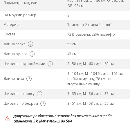
Рост: 173 см; ОГ: 86 см; ОТ: 62 см;
Параметры модели
ОБ: 92 см.
На модели размер
S
Материал
Трикотаж 2-нитка "петля"
Состав
72% бавовна, 28% поліефір
Длина верха
56 см
?
Длина рукава
47 см
?
Ширина под проймами
S - 58 см; M - 60 см; L - 62 см
?
S - 104 см; M - 104,5 см; L - 105 см -
Длина низа
?
по бічному шву; 78 см - по
внутрішньому шву
Ширина по поясу
S - 35 см; M - 36 см; L - 37 см
?
Ширина по бедрам
S - 51 см; M - 53 см; L - 55 см
?
Допустима розбіжність в замірах для текстильних виробів
становить
3%
(для в'язаних до
5%
).