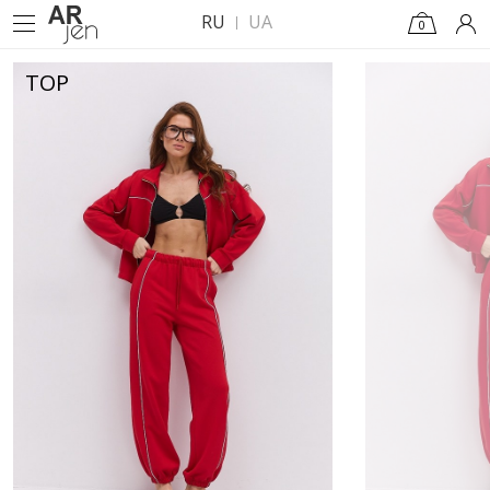
RU
UA
0
TOP