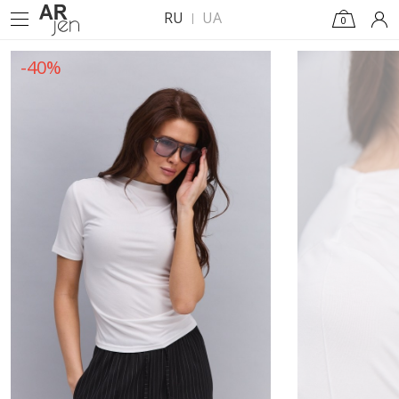
RU
UA
0
-40%