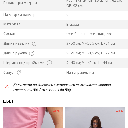
Рост: 173 см; ОГ: 86 см; ОТ: 62 см;
Параметры модели
ОБ: 92 см.
На модели размер
S
Материал
Віскоза
Состав
95% бавовна, 5% спандекс
Длина изделия
S - 50 см; M - 50,5 см; L - 51 см
?
Длина рукава
S - 21 см; M - 21,5 см; L - 22 см
?
Ширина под проймами
S - 40 см; M - 42 см; L - 44 см
?
Силуэт
Напівприлеглий
?
Допустима розбіжність в замірах для текстильних виробів
становить
3%
(для в'язаних до
5%
).
ЦВЕТ
-40%
-40%