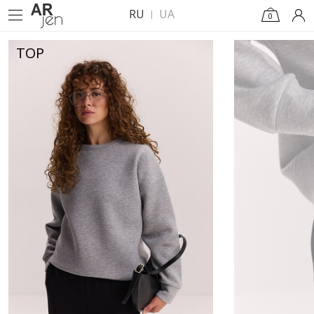
RU
UA
0
TOP