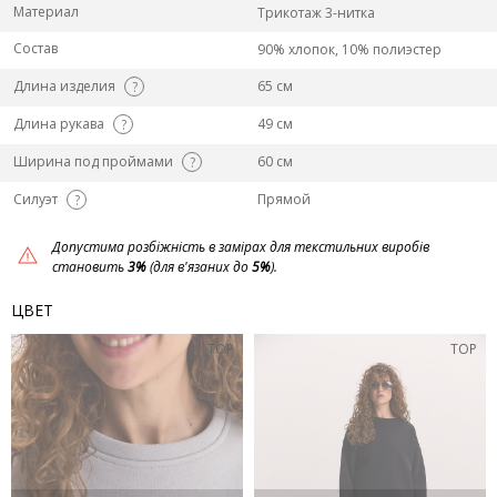
Материал
Трикотаж 3-нитка
Состав
90% хлопок, 10% полиэстер
Длина изделия
65 см
?
Длина рукава
49 см
?
Ширина под проймами
60 см
?
Силуэт
Прямой
?
Допустима розбіжність в замірах для текстильних виробів
становить
3%
(для в'язаних до
5%
).
ЦВЕТ
TOP
TOP