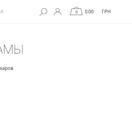
A
0.00
ГРН
0
АМЫ
оваров