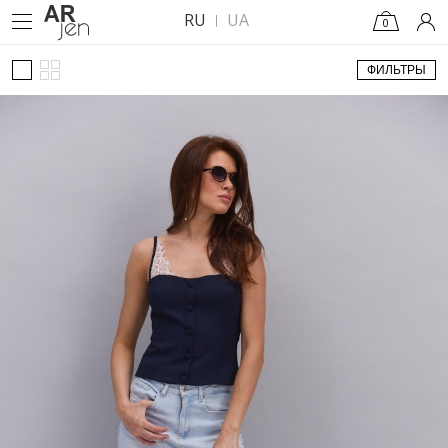
RU
UA
0
ФИЛЬТРЫ