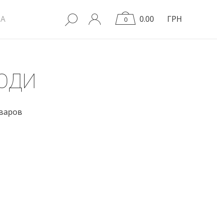
A
0.00
ГРН
0
ОДИ
оваров