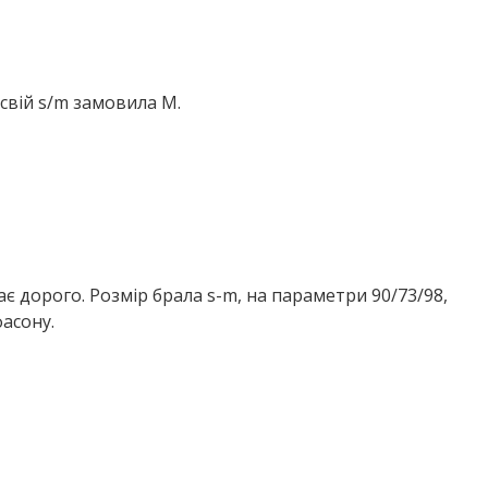
свій s/m замовила М.
є дорого. Розмір брала s-m, на параметри 90/73/98,
фасону.