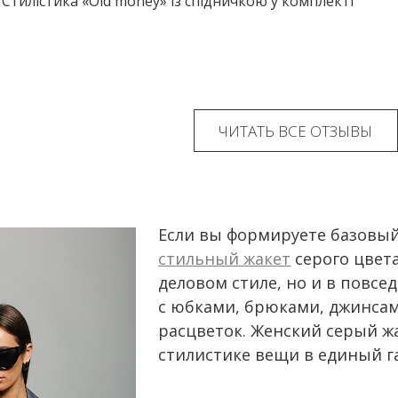
 Стилістика «Old money» із спідничкою у комплекті
ЧИТАТЬ ВСЕ ОТЗЫВЫ
Если вы формируете базовый
стильный жакет
серого цвета
деловом стиле, но и в повсе
с юбками, брюками, джинсам
расцветок. Женский серый ж
стилистике вещи в единый 