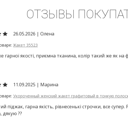
ОТЗЫВЫ ПОКУПА
26.05.2026
|
Олена
Жакет 35523
е гарної якості, приємна тканина, колір такий же як на 
11.09.2025
|
Марина
Укороченный женский жакет графитовый в тонкую полос
ий піджак, гарна якість, рівнесенькі строчки, все супер
, дякую ??