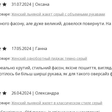
31.07.2024
|
Оксана
Женский льняной жакет серый с объемными рукавами
ного фасону, але дуже великий, довелося повернути. На 
17.05.2024
|
Ганна
Женский однобортный пиджак темно-серый
еально крутий, стильний фасон, якісне пошиття, вигляда
 Хотілось би більш ширші рукава, як для такого оверсайз 
26.04.2024
|
Олександра
Женский льняной жилет в классическом стиле серый