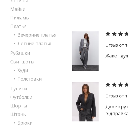
Лосины
Майки
Пижамы
Платья
Вечерние платья
Летние платья
Рубашки
Жакет дуж
Свитшоты
Худи
Толстовки
Туники
Футболки
Шорты
Дуже крут
відправка
Штаны
Брюки