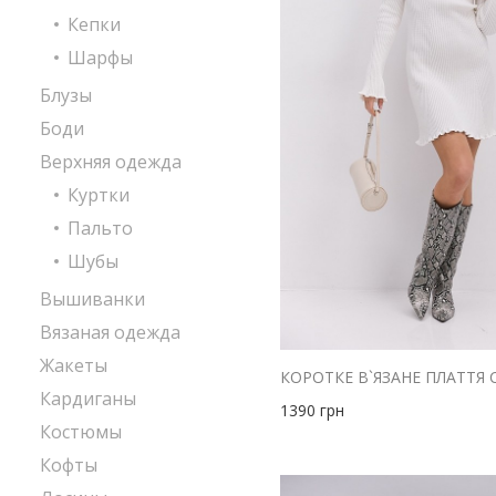
Кепки
Шарфы
Блузы
Боди
Верхняя одежда
Куртки
Пальто
Шубы
Вышиванки
Вязаная одежда
Жакеты
Кардиганы
1390
грн
Костюмы
Кофты