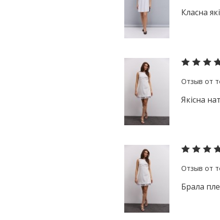
Класна які
Якісна на
Брала плем