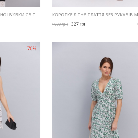
ДОВГА ЛІТНЯ СУКНЯ З АЖУРНОЇ В`ЯЗКИ СВІТЛО-МОЛОЧНА В ЧОРНУ СМУЖКУ
327
грн
1090
грн
-70%