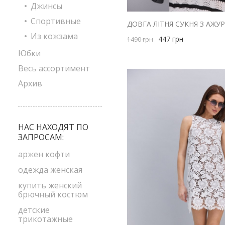
Джинсы
Спортивные
Из кожзама
447
грн
1490
грн
Юбки
Весь ассортимент
Архив
НАС НАХОДЯТ ПО
ЗАПРОСАМ:
аржен кофти
одежда женская
купить женский
брючный костюм
детские
трикотажные