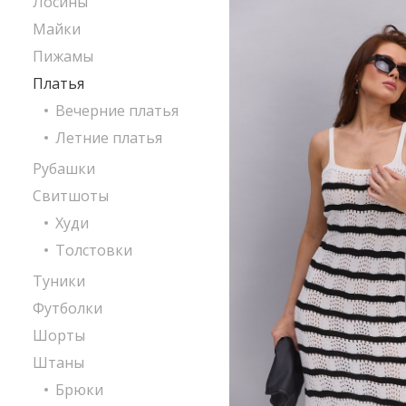
Лосины
Майки
Пижамы
Платья
Вечерние платья
Летние платья
Рубашки
Свитшоты
Худи
Толстовки
Туники
Футболки
Шорты
Штаны
Брюки