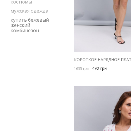
костюмы
мужская одежда
купить бежевый
женский
комбинезон
492
грн
1635
грн