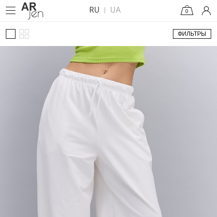
RU
UA
0
ФИЛЬТРЫ