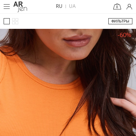
RU
UA
0
ФИЛЬТРЫ
-60%