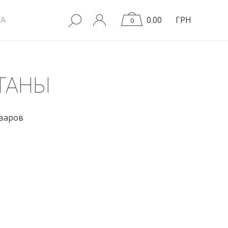
A
0.00
ГРН
0
ТАНЫ
оваров