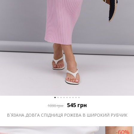
545
грн
1090
грн
В`ЯЗАНА ДОВГА СПІДНИЦЯ РОЖЕВА В ШИРОКИЙ РУБЧИК
-60%