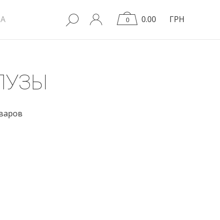
A
0.00
ГРН
0
ЛУЗЫ
оваров