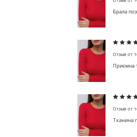
Брала поз
Приємна т
Тканина п