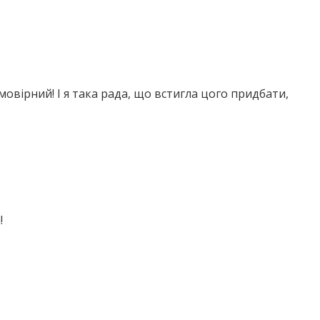
овірний! І я така рада, що встигла цого придбати,
!