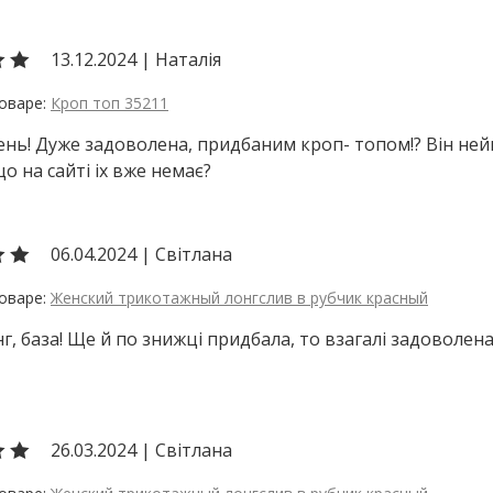
13.12.2024
|
Наталія
Кроп топ 35211
нь! Дуже задоволена, придбаним кроп- топом!? Він нейм
що на сайті іх вже немає?
06.04.2024
|
Світлана
Женский трикотажный лонгслив в рубчик красный
г, база! Ще й по знижці придбала, то взагалі задоволена
26.03.2024
|
Світлана