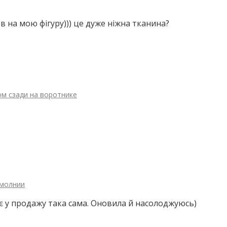
в на мою фігуру))) це дуже ніжна тканина?
ом сзади на воротнике
 молнии
є у продажу така сама. Оновила й насолоджуюсь)