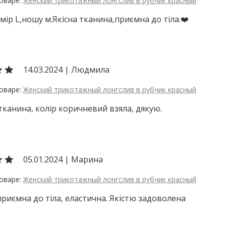
Женский трикотажный лонгслив в рубчик красный
мір L,ношу м.Якісна тканина,приємна до тіла.❤️
14.03.2024
|
Людмила
Женский трикотажный лонгслив в рубчик красный
канина, колір коричневий взяла, дякую.
05.01.2024
|
Марина
Женский трикотажный лонгслив в рубчик красный
риємна до тіла, еластична. Якістю задоволена