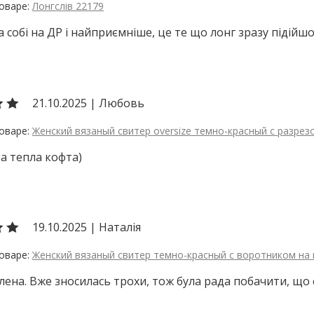
Лонгслів 22179
 собі на ДР і найприємніше, це те що лонг зразу підійшо
21.10.2025
|
Любовь
Женский вязаный свитер oversize темно-красный с разрез
а тепла кофта)
19.10.2025
|
Наталія
Женский вязаный свитер темно-красный с воротником на
ена. Вже зносилась трохи, тож була рада побачити, що 