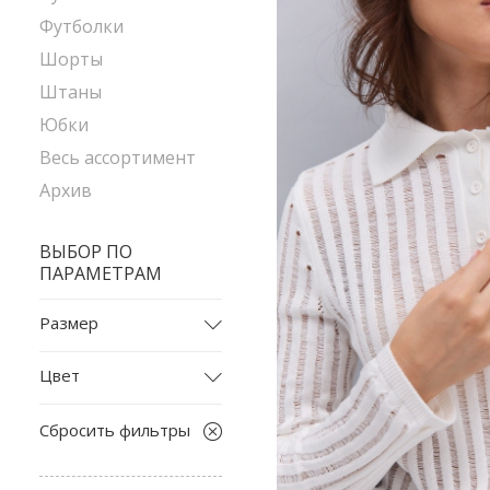
Футболки
Шорты
Штаны
Юбки
Весь ассортимент
Архив
ВЫБОР ПО
ПАРАМЕТРАМ
Размер
34-36
Цвет
128
бежевый
2035
Сбросить фильтры
белый
L
бирюзовый