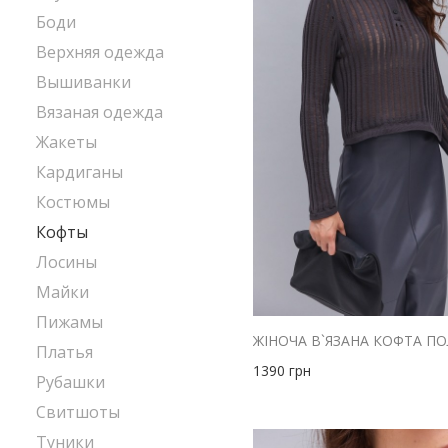
Боди
Верхняя одежда
Вышиванки
Вязаная одежда
Жакеты
Кардиганы
Костюмы
Кофты
Лосины
Майки
Пижамы
Платья
1390
грн
Рубашки
Свитшоты
Туники