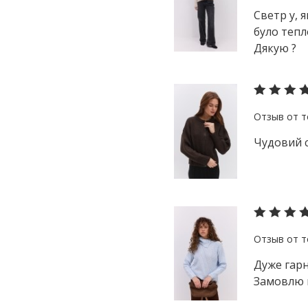
Светр у, 
було тепл
Дякую ?
Чудовий с
Дуже гарн
Замовлю 