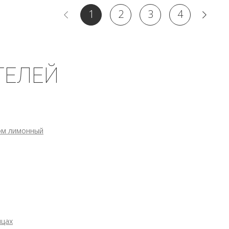
1
2
3
4
ТЕЛЕЙ
ом лимонный
ицах