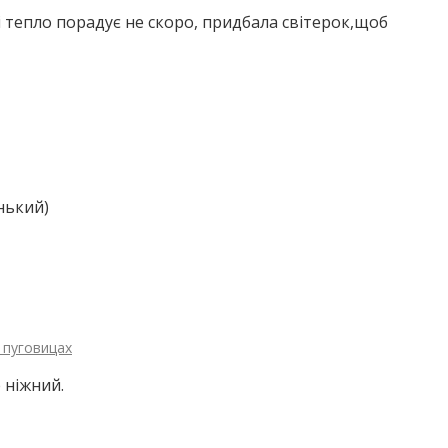
 і тепло порадує не скоро, придбала світерок,щоб
нький)
 пуговицах
 ніжний.