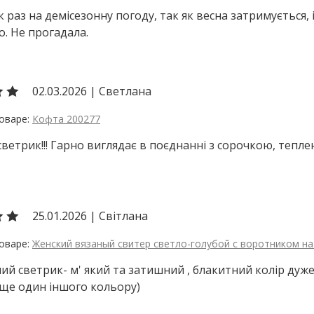
як раз на демісезонну погоду, так як весна затримується,
о. Не прогадала.
02.03.2026
|
Светлана
Кофта 200277
ветрик!!! Гарно виглядає в поєднанні з сорочкою, тепле
25.01.2026
|
Світлана
Женский вязаный свитер светло-голубой с воротником на
ий светрик- м' який та затишний , блакитний колір дуже
ще один іншого кольору)