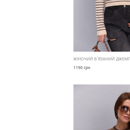
синий
сиреневый
фиолетовый
черный
1190
грн