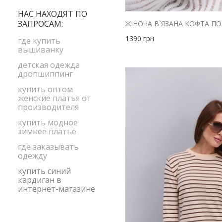
L-XL
бордовый
НАС НАХОДЯТ ПО
M
ЗАПРОСАМ:
голубой
M-L
1390
грн
желтый
где купить
S
вышиванку
зеленый
S-M
детская одежда
коралловый
дропшиппинг
XL-XXL
коричневый
купить оптом
XS
женские платья от
красный
XS-S
производителя
малиновый
size1
купить модное
мята
зимнее платье
оливковый
где заказывать
одежду
оранжевый
купить синий
персиковый
кардиган в
интернет-магазине
розовый
салатовый
серый