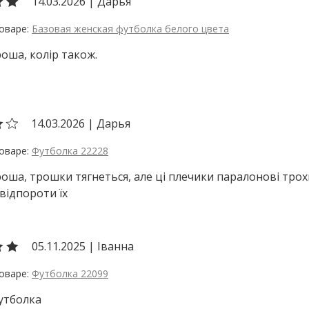
14.03.2026
|
Дарья
Базовая женская футболка белого цвета
роша, колір також.
14.03.2026
|
Дарья
Футболка 22228
роша, трошки тягнеться, але ці плечики паралонові трохи
відпороти їх
05.11.2025
|
Іванна
Футболка 22099
утболка