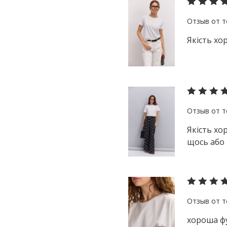
Якість хо
Якість хо
щось або 
хороша ф