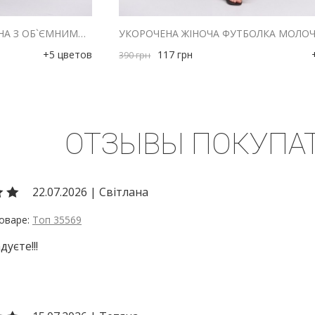
ЖІНОЧА ФУТБОЛКА МОЛОЧНА З ОБ`ЄМНИМИ ПЛЕЧИМА
+5 цветов
117
грн
390
грн
ОТЗЫВЫ ПОКУПА
22.07.2026
|
Світлана
Топ 35569
дуєте!!!