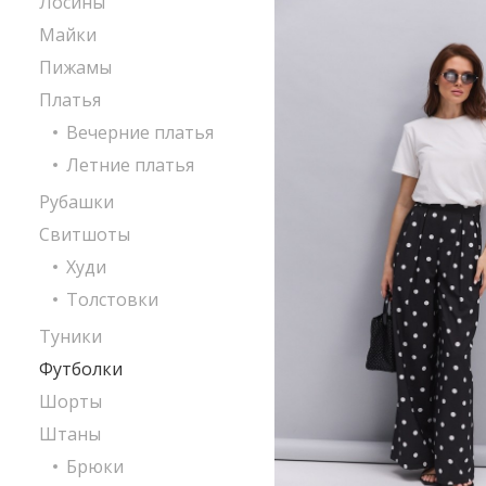
Лосины
Майки
Пижамы
Платья
Вечерние платья
Летние платья
Рубашки
Свитшоты
Худи
Толстовки
Туники
Футболки
Шорты
Штаны
Брюки