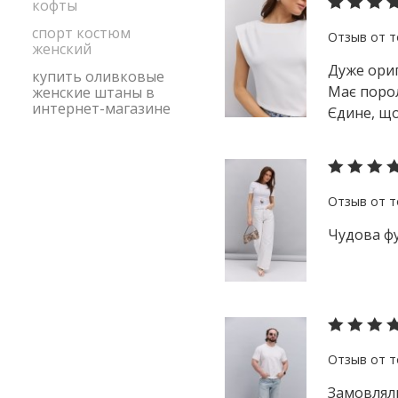
кофты
спорт костюм
женский
Дуже ориг
купить оливковые
Має порол
женские штаны в
интернет-магазине
Єдине, що
Чудова фу
Замовляли 