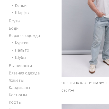
Кепки
Шарфы
Блузы
Боди
Верхняя одежда
Куртки
Пальто
Шубы
Вышиванки
Вязаная одежда
Жакеты
Кардиганы
690
грн
Костюмы
Кофты