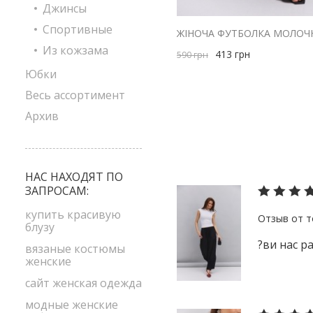
Джинсы
Спортивные
Из кожзама
413
грн
590
грн
Юбки
Весь ассортимент
Архив
НАС НАХОДЯТ ПО
ЗАПРОСАМ:
купить красивую
блузу
?ви нас ра
вязаные костюмы
женские
сайт женская одежда
модные женские