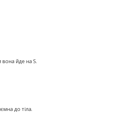
 вона йде на S.
ємна до тіла.