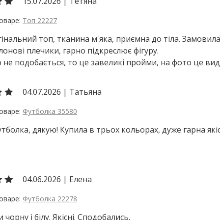
15.07.2026
|
Тетяна
Топ 22227
інальний топ, тканина м'яка, приємна до тіла. Замовил
онові плечики, гарно підкреслює фігуру.
 не подобається, то це завеликі пройми, на фото це вид
04.07.2026
|
Татьяна
Футболка 35580
тболка, дякую! Купила в трьох кольорах, дуже гарна якіс
04.06.2026
|
Елена
Футболка 22278
чорну і білу. Якісні. Сподобались.