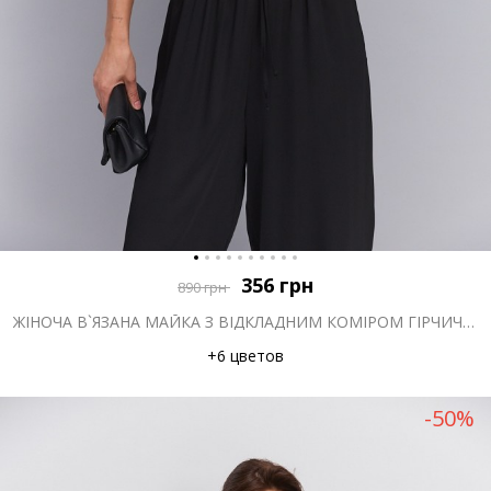
356
грн
890
грн
ЖІНОЧА В`ЯЗАНА МАЙКА З ВІДКЛАДНИМ КОМІРОМ ГІРЧИЧНА
+6 цветов
-50%