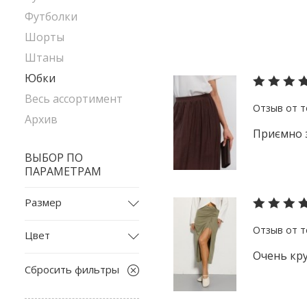
Футболки
Шорты
Штаны
Юбки
Весь ассортимент
Архив
Приємно з
ВЫБОР ПО
ПАРАМЕТРАМ
Размер
L
Цвет
L-XL
Очень кру
бежевый
M
Сбросить фильтры
белый
S
бирюзовый