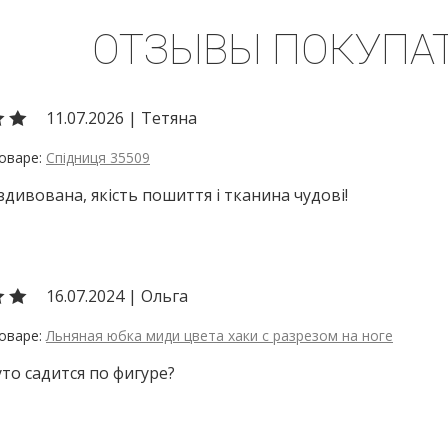
ОТЗЫВЫ ПОКУПА
11.07.2026
|
Тетяна
Спідниця 35509
дивована, якість пошиття і тканина чудові!
16.07.2024
|
Ольга
Льняная юбка миди цвета хаки с разрезом на ноге
то садится по фигуре?