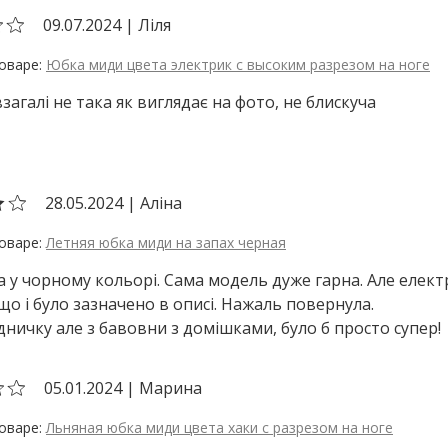
09.07.2024
|
Ліля
Юбка миди цвета электрик с высоким разрезом на ноге
загалі не така як виглядає на фото, не блискуча
28.05.2024
|
Аліна
Летняя юбка миди на запах черная
 у чорному кольорі. Сама модель дуже гарна. Але елект
що і було зазначено в описі. Нажаль повернула.
ідничку але з бавовни з домішками, було б просто супер!
05.01.2024
|
Марина
Льняная юбка миди цвета хаки с разрезом на ноге