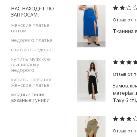
S-M
бордовый
НАС НАХОДЯТ ПО
XL
ЗАПРОСАМ:
голубой
size1
желтый
женские платья
оптом
Тканина в
зеленый
недорого платья
коралловый
свитшот недорого
коричневый
купить мужскую
красный
вышиванку
недорого
малиновый
купить нарядное
оливковый
женское платье
Замовляла
оранжевый
матеріал,
модные синие
розовый
вязаные туники
Таку б сп
серый
синий
сиреневый
черный