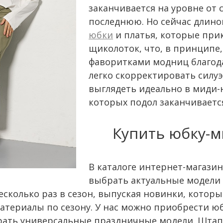
заканчивается на уровне от
последнюю. Но сейчас длино
юбки
и платья, которые при
щиколоток, что, в принципе,
фаворитками модниц благода
легко скорректировать силуэ
выглядеть идеально в миди-
которых подол заканчиваетс
Купить юбку-м
В каталоге интернет-магази
выбрать актуальные модели
есколько раз в сезон, выпуская новинки, котор
териалы по сезону. У нас можно приобрести юб
рать универсальные праздничные модели. Штапел