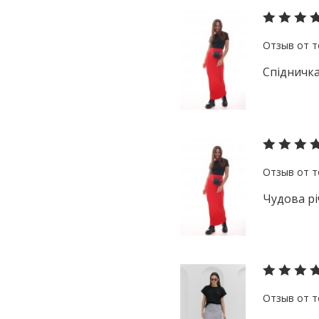
Спідничка
Чудова рі