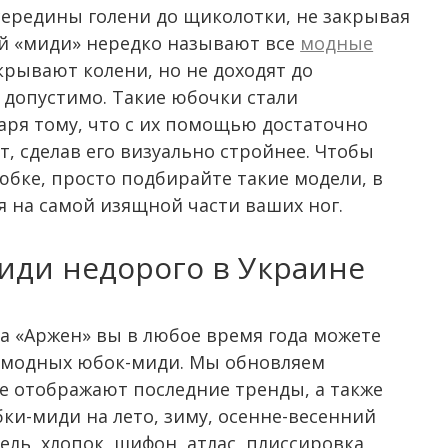
 середины голени до щиколотки, не закрывая
й «миди» нередко называют все
модные
крывают колени, но не доходят до
 допустимо. Такие юбочки стали
ря тому, что с их помощью достаточно
т, сделав его визуально стройнее. Чтобы
юбке, просто подбирайте такие модели, в
я на самой изящной части ваших ног.
иди недорого в Украине
на «Аржен» вы в любое время года можете
 модных юбок-миди. Мы обновляем
ые отображают последние тренды, а также
ки-миди на лето, зиму, осенне-весенний
ь, хлопок, шифон, атлас, плиссировка,