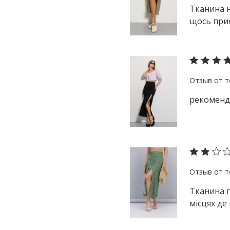
Тканина н
щось приєм
рекоменд
Тканина г
місцях де