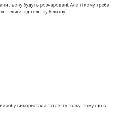
ани льону будуть розчаровані. Але ті кому треба
Але тільки під телесну білизну
к
 виробу використали затовсту голку, тому що в