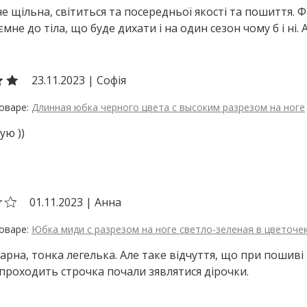
е щільна, світиться та посередньої якості та пошиття. Ф
не до тіла, що буде дихати і на один сезон чому б і ні. 
23.11.2023
|
Софія
Длинная юбка черного цвета с высоким разрезом на ноге
ую ))
01.11.2023
|
Анна
Юбка миди с разрезом на ноге светло-зеленая в цветоче
арна, тонка легелька. Але таке відчуття, що при пошиві
 проходить строчка почали зявлятися дірочки.