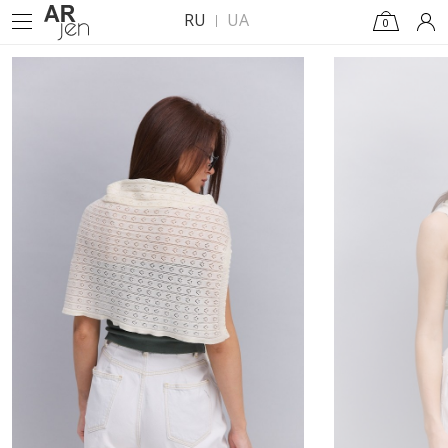
RU
UA
0