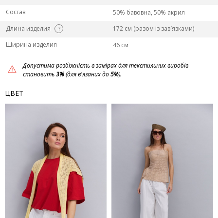
Состав
50% бавовна, 50% акрил
Длина изделия
172 см (разом із зав`язками)
?
Ширина изделия
46 см
Допустима розбіжність в замірах для текстильних виробів
становить
3%
(для в'язаних до
5%
).
ЦВЕТ