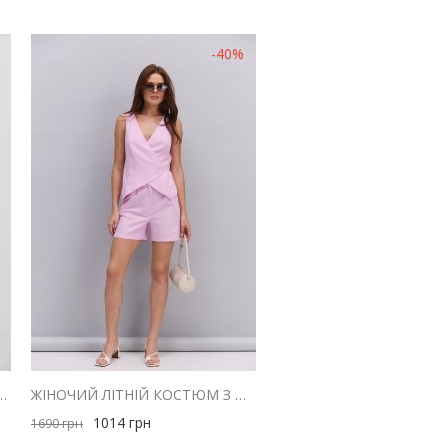
-40%
 РУБЧИК СЕРЫЕ СО СБОРКОЙ СЗАДИ
ЖІНОЧИЙ ЛІТНІЙ КОСТЮМ З ШОРТАМИ І ЖИЛЕТОМ З ЛЬОНУ РОЖЕВИЙ
1014
грн
1690
грн