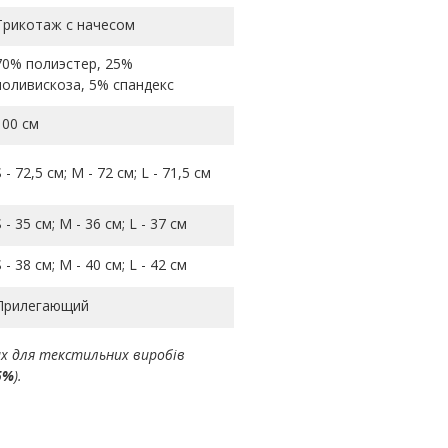
Трикотаж с начесом
70% полиэстер, 25%
поливискоза, 5% спандекс
100 см
S - 72,5 см; M - 72 см; L - 71,5 см
S - 35 см; M - 36 см; L - 37 см
S - 38 см; M - 40 см; L - 42 см
Прилегающий
ах для текстильних виробів
5%
).