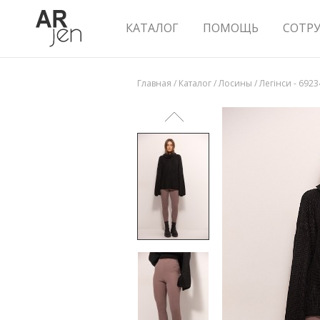
КАТАЛОГ
ПОМОЩЬ
СОТР
Главная
/
Каталог
/
Лосины
/
Легінси - 6923