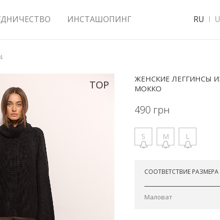
УДНИЧЕСТВО
ИНСТАШОПИНГ
RU
U
4
ЖЕНСКИЕ ЛЕГГИНСЫ И
TOP
МОККО
490
грн
S
M
L
Отправим завтра
СООТВЕТСТВИЕ РАЗМЕРА
Маловат