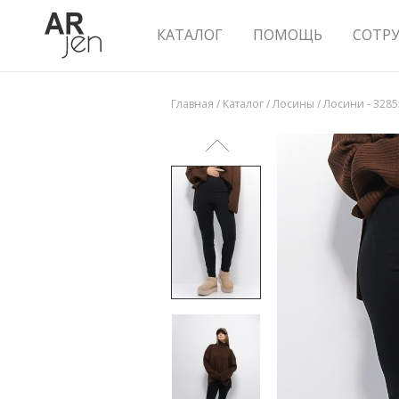
КАТАЛОГ
ПОМОЩЬ
СОТР
Главная
/
Каталог
/
Лосины
/
Лосини - 3285