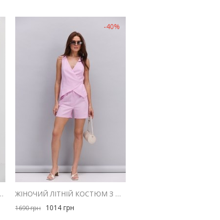
-40%
 РУБЧИК СЕРЫЕ СО СБОРКОЙ СЗАДИ
ЖІНОЧИЙ ЛІТНІЙ КОСТЮМ З ШОРТАМИ І ЖИЛЕТОМ З ЛЬОНУ РОЖЕВИЙ
1014
грн
1690
грн