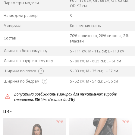
Рост: 173 см; ОГ: 86 см; ОТ: 62 см;
Параметры модели
ОБ: 92 см.
На модели размер
S
Материал
Костюмная ткань
70% полиэстер, 28% вискоза, 2%
Состав
эластан
Длина по боковому шву
S - 111 см; M - 112 см; L - 113 см
Длина по внутреннему шву
S - 80 см; M - 80,5 см; L - 81 см
Ширина по поясу
S - 33 см; M - 35 см; L - 37 см
?
Ширина по бедрам
S - 52 см; M - 54 см; L - 56 см
?
Допустима розбіжність в замірах для текстильних виробів
становить
3%
(для в'язаних до
5%
).
ЦВЕТ
-70%
-70%