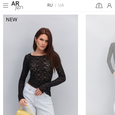
RU
UA
0
NEW