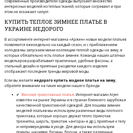
современные производители одежды выпускают множество
интересных моделей из теплых тканей, которые согревают и при
этом не искажают силуэт.
КУПИТЬ ТЕПЛОЕ ЗИМНЕЕ ПЛАТЬЕ В
УКРАИНЕ НЕДОРОГО
В ассортименте интернет-магазина «Аржен» новые модели платьев
появляются еженедельно на каждый сезон, и с приближением
холодов мы запускаем мини-коллекции теплой одежды на зиму, в
которых обязательно есть платье зимнее. Команда наших штатных
модельеров разрабатывает практичные, удобные фасоны, а
стильный дизайн и приятные расцветки каждого изделия
отображают последние тренды мировой моды.
Если вы желаете
недорого купить модное платье на зиму
,
обратите внимание на такие модели нашего бренда:
✔
Женские трикотажные платья
. Интернет-магазин Arjen
известен на рынке Украины и в странах ближнего зарубежья
качественной трикотажной одеждой. Для пошива зимних
моделей платьев мы используем различные виды плотного
трикотажа, которые хорошо держат тепло (трикотаж
трехнитка, шерсть, трикотаж «ангора» и др.), приятные к телу
и непривередливы в уходе. Для декора мы используем
принты, нашивки, бусины, броши, а также различные