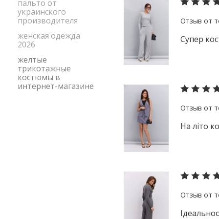
пальто от
украинского
производителя
женская одежда
Супер кос
2026
желтые
трикотажные
костюмы в
интернет-магазине
На літо ко
Ідеальноо