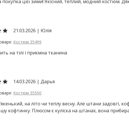
покупка цієї зими! Якісний, теплий, модний костюм. Дяк
21.03.2026
|
Юлія
Костюм 35499
ить на тілі і приємна тканина
14.03.2026
|
Дарья
Костюм 35500
якенький, на літо чи теплу весну. Але штани задовгі, ко
шу кофтинку. Плюсом є куліска на штанах, вона прибир