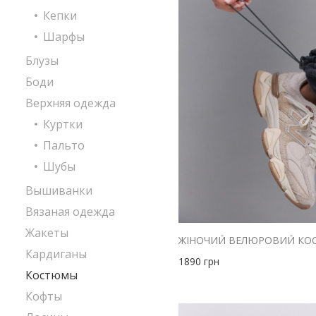
Кепки
Шарфы
Блузы
Боди
Верхняя одежда
Куртки
Пальто
Шубы
Вышиванки
Вязаная одежда
Жакеты
Кардиганы
1890
грн
Костюмы
Кофты