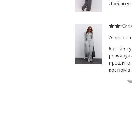
Люблю укр
6 років к
розчарува
прошито п
костюм з