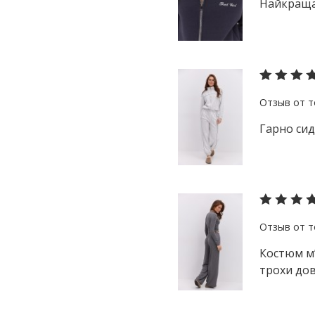
Найкраща 
Гарно сид
Костюм мʼ
трохи дов