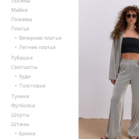
Лосины
Майки
Пижамы
Платья
Вечерние платья
Летние платья
Рубашки
Свитшоты
Худи
Толстовки
Туники
Футболки
Шорты
Штаны
Брюки