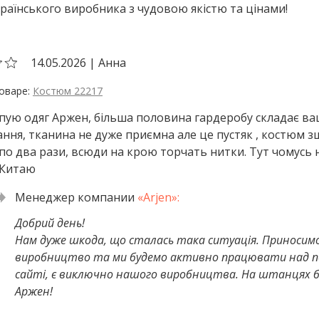
аїнського виробника з чудовою якістю та цінами!
14.05.2026
|
Анна
Костюм 22217
упую одяг Аржен, більша половина гардеробу складає ва
ння, тканина не дуже приємна але це пустяк , костюм зш
о два рази, всюди на крою торчать нитки. Тут чомусь н
 Китаю
Добрий день!
Нам дуже шкода, що сталась така ситуація. Приносимо
виробництво та ми будемо активно працювати над пок
сайті, є виключно нашого виробництва. На штанцях бі
Аржен!