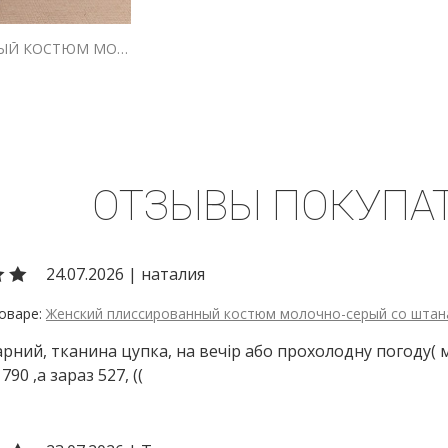
ЖЕНСКИЙ ПЛИССИРОВАННЫЙ КОСТЮМ МОЛОЧНО-СЕРЫЙ СО ШТАНАМИ И РУБАШКОЙ
ОТЗЫВЫ ПОКУПА
24.07.2026
|
наталия
Женский плиссированный костюм молочно-серый со штан
рний, тканина цупка, на вечір або прохолодну погоду( мо
790 ,а зараз 527, ((