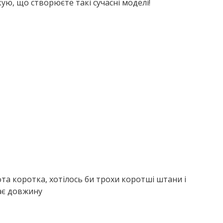
ую, що створюєте такі сучасні моделі!
фта коротка, хотілось би трохи коротші штани і
ає довжину