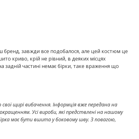
ш бренд, завжди все подобалося, але цей костюм це
ито криво, крій не рівний, в деяких місцях
а задній частині немає бірки, таке враження що
 свої щирі вибачення. Інформція вже передана на
ращенням. Усі вироби, які предствлені на нашому
рка має бути вшита у боковому шву. З повагою,