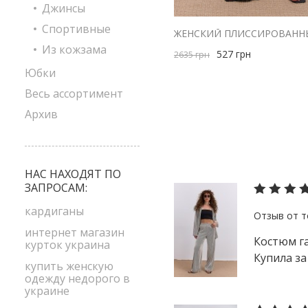
Джинсы
Спортивные
Из кожзама
527
грн
2635
грн
Юбки
Весь ассортимент
Архив
НАС НАХОДЯТ ПО
ЗАПРОСАМ:
кардиганы
интернет магазин
Костюм га
курток украина
Купила за 
купить женскую
одежду недорого в
украине